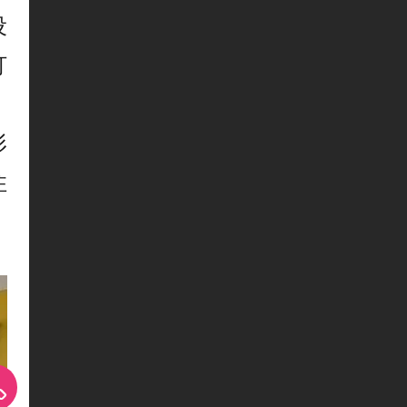
设
打
，
形
住